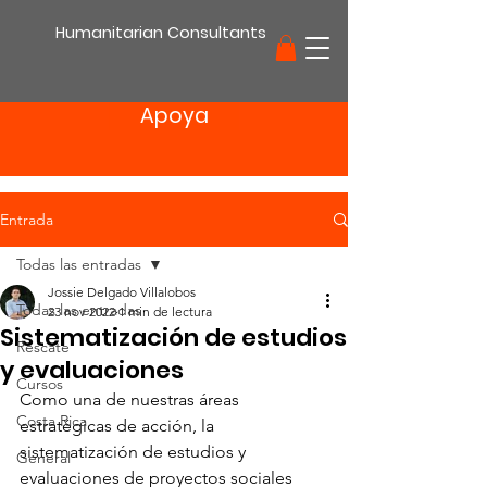
Humanitarian Consultants
Apoya
Entrada
Todas las entradas
Jossie Delgado Villalobos
Todas las entradas
23 nov 2022
1 min de lectura
Sistematización de estudios
Rescate
y evaluaciones
Cursos
Como una de nuestras áreas 
Costa Rica
estratégicas de acción, la 
sistematización de estudios y 
General
evaluaciones de proyectos sociales 