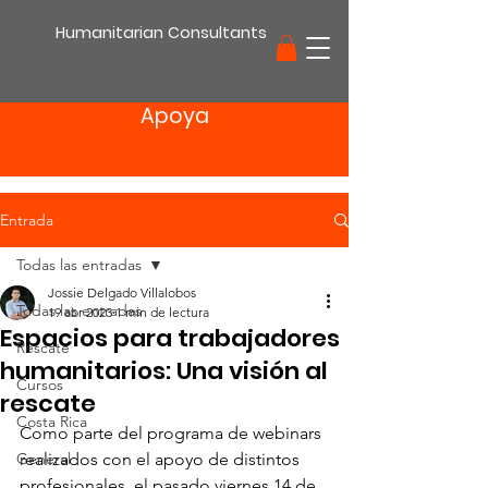
Humanitarian Consultants
Apoya
Entrada
Todas las entradas
Jossie Delgado Villalobos
Todas las entradas
19 abr 2023
1 min de lectura
Espacios para trabajadores
Rescate
humanitarios: Una visión al
Cursos
rescate
Costa Rica
Como parte del programa de webinars 
General
realizados con el apoyo de distintos 
profesionales, el pasado viernes 14 de 