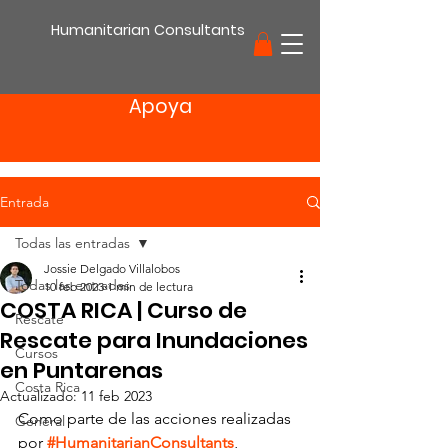
Humanitarian Consultants
Apoya
Entrada
Todas las entradas
Jossie Delgado Villalobos
Todas las entradas
10 feb 2023
1 min de lectura
COSTA RICA | Curso de
Rescate
Rescate para Inundaciones
Cursos
en Puntarenas
Costa Rica
Actualizado:
11 feb 2023
Como parte de las acciones realizadas 
General
por 
#HumanitarianConsultants
, 