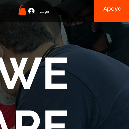
Apoya
.
Login
WE
ARE