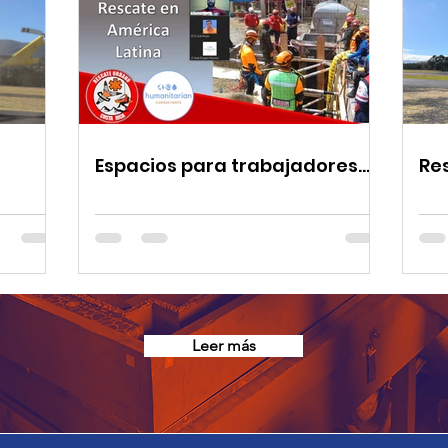
Espacios para trabajadores
Re
ian
humanitarios: Una visión al
sa
rescate
he
Leer más