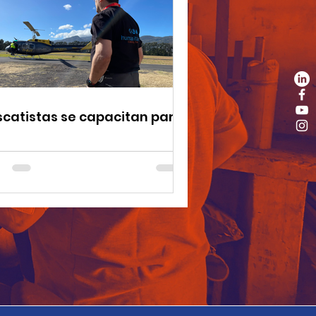
scatistas se capacitan para
lvar vidas desde
licóptero