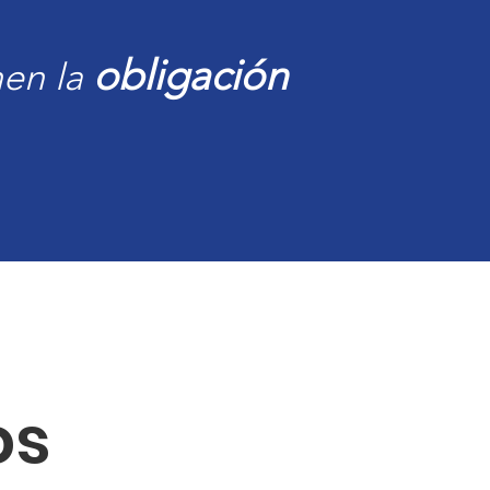
obligación
nen la
os